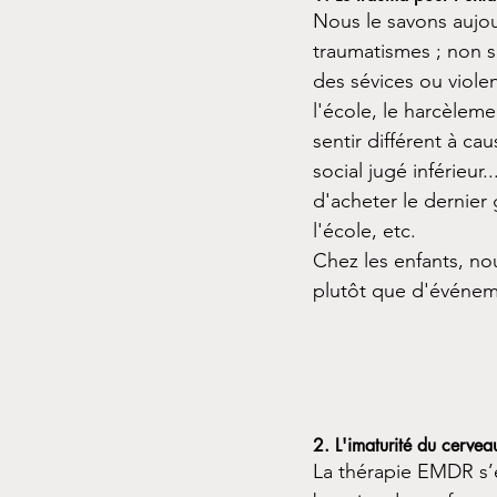
Nous le savons aujou
traumatismes ; non s
des sévices ou violen
l'école, le harcèlem
sentir différent à c
social jugé inférieur
d'acheter le dernier
l'école, etc.
Chez les enfants, n
plutôt que d'événem
2. L'imaturité du cervea
La thérapie EMDR s’