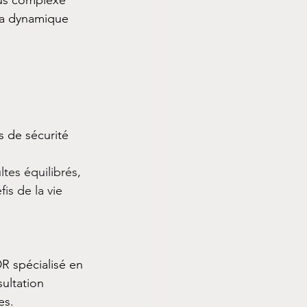
sus complexe 
la dynamique 
 de sécurité 
tes équilibrés, 
is de la vie 
R spécialisé en 
ultation 
es. 