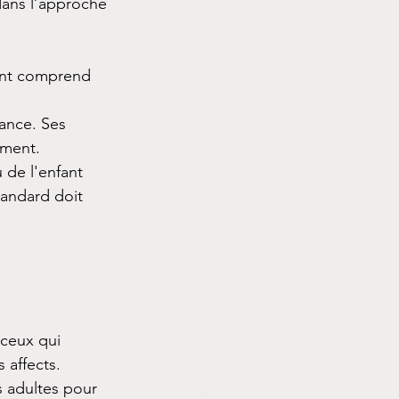
dans l’approche 
ant comprend 
ance. Ses 
ement.
 de l'enfant 
andard doit 
 ceux qui 
 affects. 
s adultes pour 