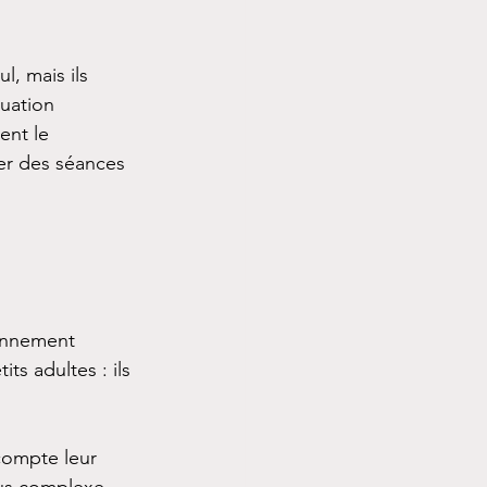
l, mais ils 
uation 
ent le 
er des séances 
ronnement 
ts adultes : ils 
compte leur 