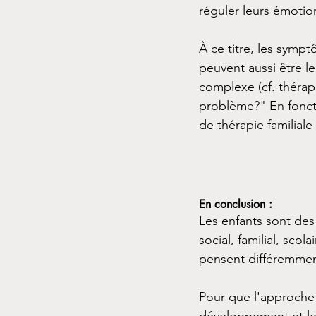
réguler leurs émoti
À ce titre, les sympt
peuvent aussi être l
complexe (cf. thérapi
problème?" En foncti
de thérapie familiale
En conclusion :
Les enfants sont des
social, familial, scol
pensent différemment
Pour que l'approche 