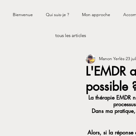
Bienvenue
Qui suis-je ?
Mon approche
Accom
tous les articles
Manon Yerlès
23 jui
L'EMDR av
possible 
La thérapie EMDR n'
processus
Dans ma pratique, 
Alors, si la répons