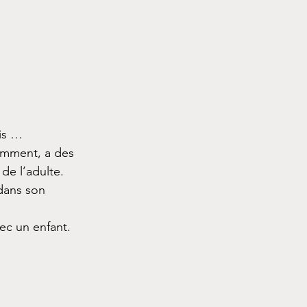
ais …
emment, a des 
de l’adulte.
 dans son 
vec un enfant.