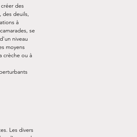
 créer des 
 des deuils, 
ations à 
 camarades, se 
d'un niveau 
les moyens 
a crèche ou à 
perturbants 
s. Les divers 