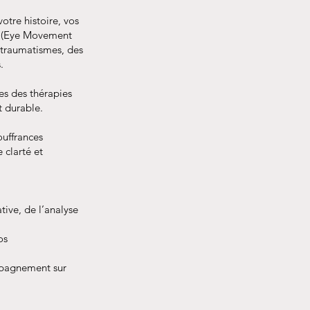
votre histoire, vos
A (Eye Movement
 traumatismes, des
.
es des thérapies
t durable.
ouffrances
 clarté et
tive, de l’analyse
os
mpagnement sur