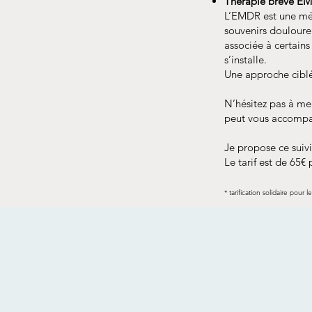
Thérapie brève E
L’EMDR est une mét
souvenirs douloureu
associée à certains
s’installe.
Une approche ciblée
N’hésitez pas à me
peut vous accompa
Je propose ce suiv
Le tarif est de 65€
* tarification solidaire pour