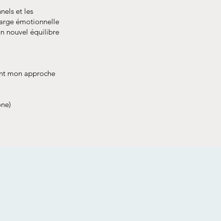
els et les
charge émotionnelle
un nouvel équilibre
ment mon approche
one)