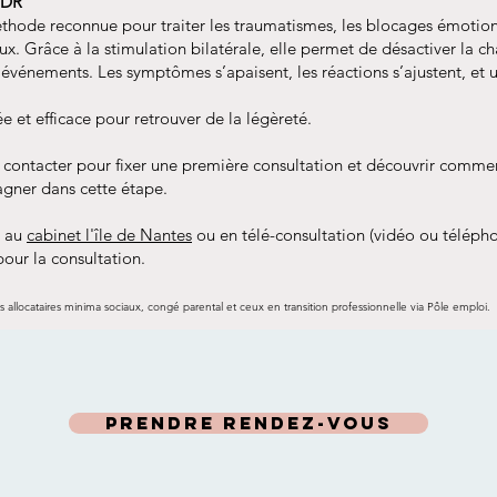
MDR
hode reconnue pour traiter les traumatismes, les blocages émotionn
x. Grâce à la stimulation bilatérale, elle permet de désactiver la 
 événements. Les symptômes s’apaisent, les réactions s’ajustent, et 
 et efficace pour retrouver de la légèreté.
 contacter pour fixer une première consultation et découvrir com
gner dans cette étape.
i au
cabinet l'île de Nantes
ou en télé-consultation (vidéo ou téléph
 pour la consultation.
 les allocataires minima sociaux, congé parental et ceux en transition professionnelle via Pôle emploi.
Prendre rendez-vous