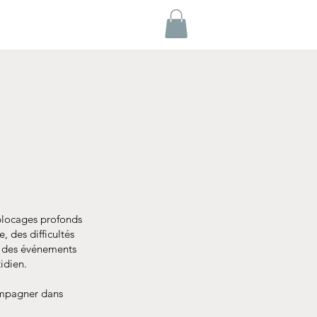
blocages profonds
, des difficultés
cu des événements
idien.
compagner dans