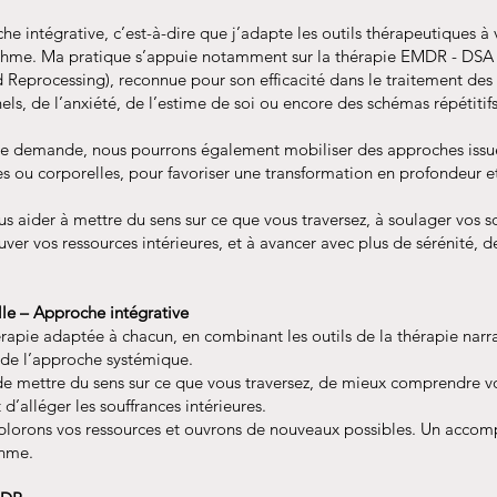
che intégrative, c’est-à-dire que j’adapte les outils thérapeutiques à 
rythme. Ma pratique s’appuie notamment sur la thérapie EMDR - DS
d Reprocessing), reconnue pour son efficacité dans le traitement des
s, de l’anxiété, de l’estime de soi ou encore des schémas répétitifs
re demande, nous pourrons également mobiliser des approches issu
ves ou corporelles, pour favoriser une transformation en profondeur e
ous aider à mettre du sens sur ce que vous traversez, à soulager vos s
uver vos ressources intérieures, et à avancer avec plus de sérénité, de
lle – Approche intégrative
apie adaptée à chacun, en combinant les outils de la thérapie narra
t de l’approche systémique.
de mettre du sens sur ce que vous traversez, de mieux comprendre v
d’alléger les souffrances intérieures.
plorons vos ressources et ouvrons de nouveaux possibles. Un acco
thme.