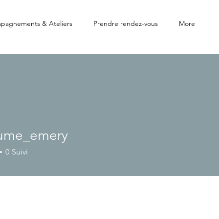
pagnements & Ateliers
Prendre rendez-vous
More
aume_emery
e_emery
0
Suivi