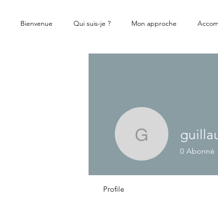
Bienvenue
Qui suis-je ?
Mon approche
Accom
guill
guillaum
0
Abonné
Profile