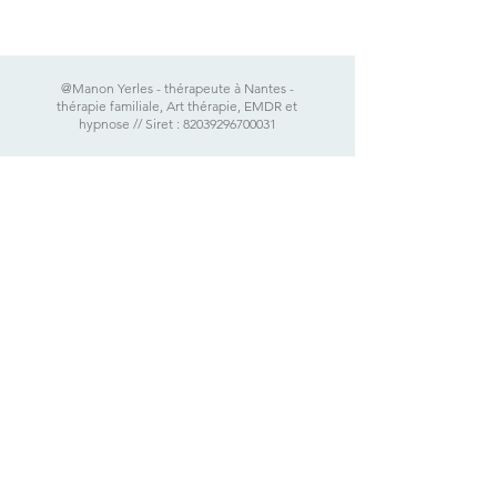
@Manon Yerles - thérapeute à Nantes -
thérapie familiale, Art thérapie, EMDR et
hypnose // Siret :
82039296700031