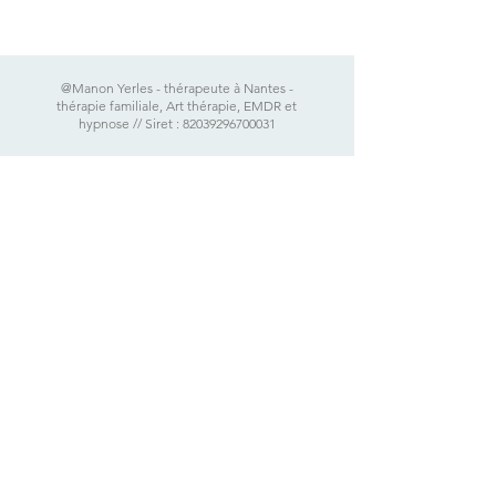
@Manon Yerles - thérapeute à Nantes -
thérapie familiale, Art thérapie, EMDR et
hypnose // Siret :
82039296700031