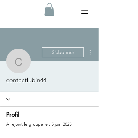
Plus d'actions
S'abonner
contactlubin44
contactlubin44
Profil
A rejoint le groupe le : 5 juin 2025