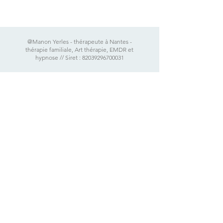
@Manon Yerles - thérapeute à Nantes -
thérapie familiale, Art thérapie, EMDR et
hypnose // Siret :
82039296700031