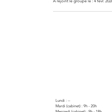
A rejoint le groupe le : 4 févr. 202
Lundi : --
Mardi (cabinet) : 9h
- 20h
Mercredi (cabinet) : 9h
- 18h