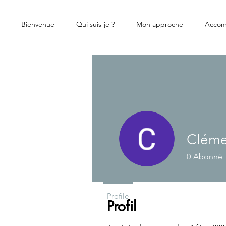
Bienvenue
Qui suis-je ?
Mon approche
Accom
Cléme
0
Abonné
Profile
Profil